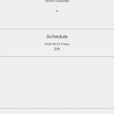
Select Language
▼
Schedule
2026.08.07 Friday
店休