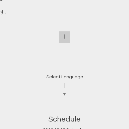
す。
1
Select Language
▼
Schedule