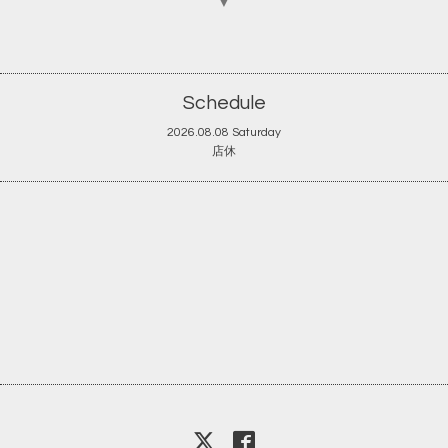
▼
Schedule
2026.08.08 Saturday
店休