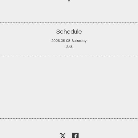
▼
Schedule
2026.08.08 Saturday
店休