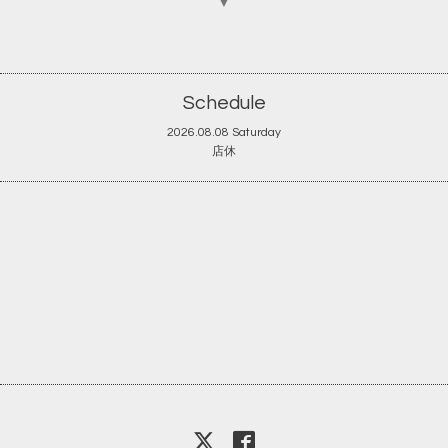
▼
Schedule
2026.08.08 Saturday
店休