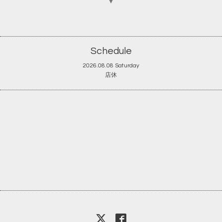
▼
Schedule
2026.08.08 Saturday
店休